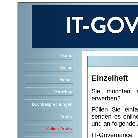
Home
Suche
Einzelheft
Aktuell
Sie möchten ei
Vorschau
erwerben?
Buchbesprechungen
Füllen Sie ein
senden es onlin
Archiv
und an folgende 
Online-Archiv
IT-Governance