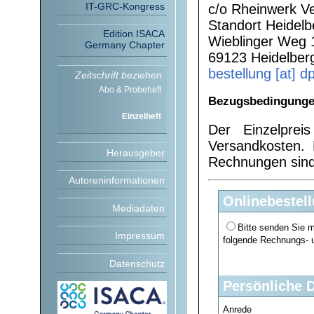
IT-GRC-Kongress
c/o Rheinwerk 
Standort Heidelb
Edition ISACA
Wieblinger Weg 
Germany Chapter
69123 Heidelber
bestellung [at] d
Zeitschrift beziehen
Abo & Probeheft
Bezugsbedingunge
Einzelheft
Der Einzelpre
Versandkosten. 
Herausgeber
Rechnungen sind 
Autoreninformationen
Onlinebestel
Mediadaten
Bitte senden Sie 
Impressum
folgende Rechnungs- u
Datenschutz
Persönliche 
Anrede