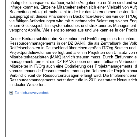
häufig die Transparenz darüber, welche Aufgaben zu erfüllen sind und we
infrage kommen. Einzelne Mitarbeiter sehen sich einer Vielzahl von Au
Bearbeitung erfolgt oftmals nicht in der für das Unternehmen besten Re
ausgeprägt ist dieses Phänomen in Backoffice-Bereichen wie der IT/Org
vielfältigen Anforderungen wird mit zunehmender Belastung solcher En
einem Glücksspiel. Ein systematisches und strukturiertes Management 
verspricht Abhilfe. Wie sieht so etwas aus und wie kann es in der Prax
Dieser Beitrag schildert die Konzeption und Einführung eines toolunters
Ressourcenmanagements in der DZ BANK, die als Zentralbank der Vol
Raiffeisenbanken in Deutschland über einen großen IT/Org-Bereich und
Projektportfoliovolumen verfügt und allein in Projekten den Einsatz von
Mitarbeiterkapazitäten (MAK) jährlich steuern muss. Durch Einführung 
managements erreicht die DZ BANK neben der unmittelbaren Verbesser
Mitarbeiter in IT/Org auch eine Optimierung des Projektmanagements, d
vorausschauende Ressourcenabstimmung im Rahmen der Projektplanun
Verbindlichkeit der Ressourcenzusagen erlangt wird. Die Implementierun
Ressourcenmanagements setzt damit die in 2011 gestartete Neuausricht
in idealer Weise fort.
Zum Inhaltsverzeichnis