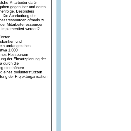
lche Mitarbeiter dafür
fgaben gegenüber und deren
ihenfolge. Besonders
. Die Abarbeitung der
gpassressourcen oftmals zu
der Mitarbeiterressourcen
is implementiert werden?
tützten
ksbanken und
 ein umfangreiches
 etwa 1.000
eines Ressourcen
ung der Einsatzplanung der
a durch die
g eine höhere
g eines toolunterstützten
ung der Projektorganisation